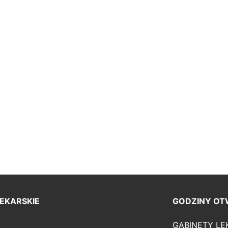
EKARSKIE
GODZINY OT
GABINETY LE