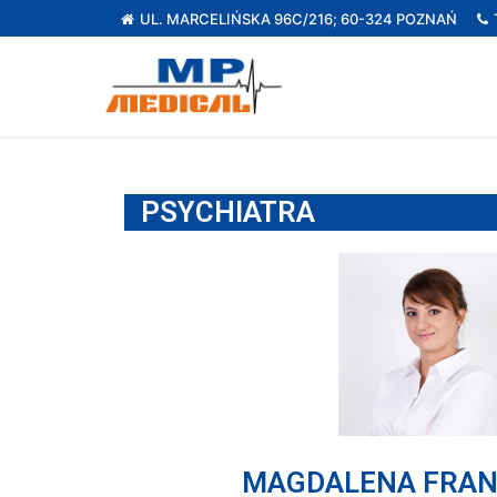
UL. MARCELIŃSKA 96C/216; 60-324 POZNAŃ
PSYCHIATRA
MAGDALENA FRA