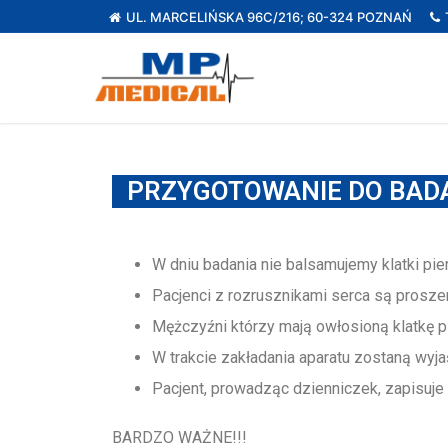
UL. MARCELIŃSKA 96C/216; 60-324 POZNAŃ
PRZYGOTOWANIE DO BADA
W dniu badania nie balsamujemy klatki pie
Pacjenci z rozrusznikami serca są prosze
Mężczyźni którzy mają owłosioną klatkę pi
W trakcie zakładania aparatu zostaną wy
Pacjent, prowadząc dzienniczek, zapisuje
BARDZO WAŻNE!!!