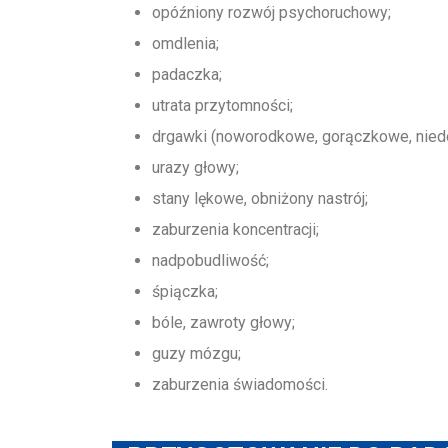
opóźniony rozwój psychoruchowy;
omdlenia;
padaczka;
utrata przytomności;
drgawki (noworodkowe, gorączkowe, niedot
urazy głowy;
stany lękowe, obniżony nastrój;
zaburzenia koncentracji;
nadpobudliwość;
śpiączka;
bóle, zawroty głowy;
guzy mózgu;
zaburzenia świadomości.