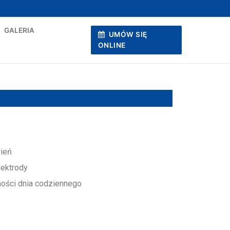
GALERIA
UMÓW SIĘ
ONLINE
wień
lektrody
ności dnia codziennego