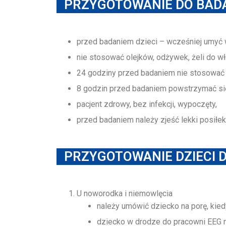
PRZYGOTOWANIE DO BADA
przed badaniem dzieci – wcześniej umyć 
nie stosować olejków, odżywek, żeli do wło
24 godziny przed badaniem nie stosować 
8 godzin przed badaniem powstrzymać się
pacjent zdrowy, bez infekcji, wypoczęty,
przed badaniem należy zjeść lekki posiłe
PRZYGOTOWANIE DZIECI D
U noworodka i niemowlęcia
należy umówić dziecko na porę, kied
dziecko w drodze do pracowni EEG n