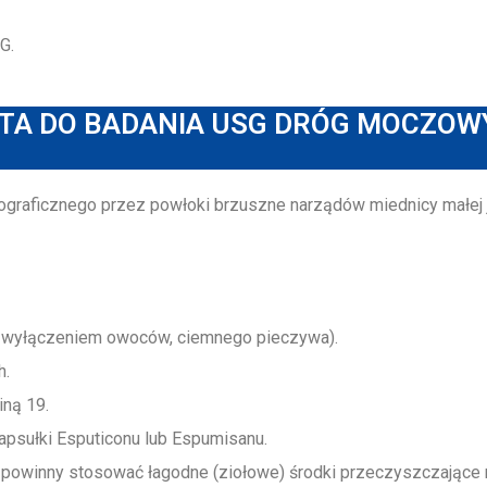
G.
TA DO BADANIA USG DRÓG MOCZOW
graficznego przez powłoki brzuszne narządów miednicy małej
z wyłączeniem owoców, ciemnego pieczywa).
h.
iną 19.
kapsułki Esputiconu lub Espumisanu.
ć powinny stosować łagodne (ziołowe) środki przeczyszczające