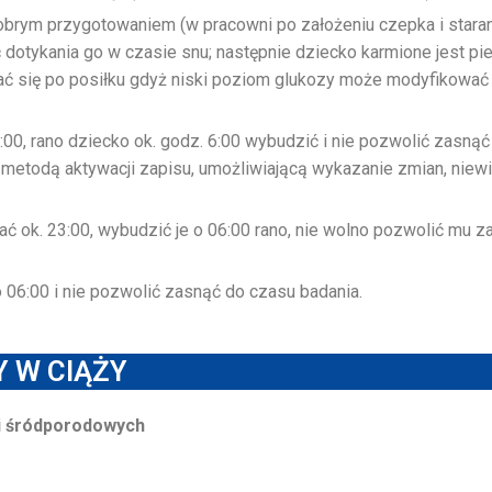
brym przygotowaniem (w pracowni po założeniu czepka i staran
dotykania go w czasie snu; następnie dziecko karmione jest pi
ć się po posiłku gdyż niski poziom glukozy może modyfikować 
00, rano dziecko ok. godz. 6:00 wybudzić i nie pozwolić zasnąć 
ą metodą aktywacji zapisu, umożliwiającą wykazanie zmian, nie
ć ok. 23:00, wybudzić je o 06:00 rano, nie wolno pozwolić mu z
 06:00 i nie pozwolić zasnąć do czasu badania.
 W CIĄŻY
 i śródporodowych