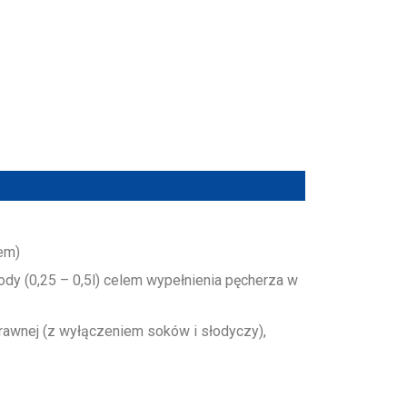
em)
ody (0,25 – 0,5l) celem wypełnienia pęcherza w
strawnej (z wyłączeniem soków i słodyczy),