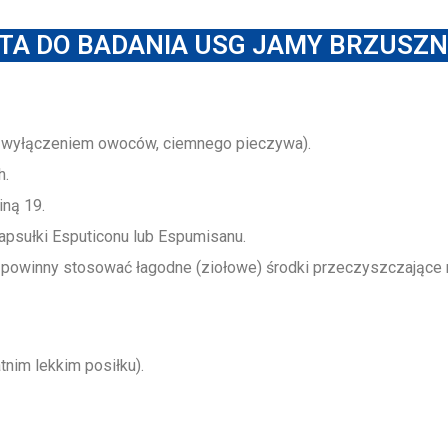
TA DO BADANIA USG JAMY BRZUSZ
z wyłączeniem owoców, ciemnego pieczywa).
h.
iną 19.
kapsułki Esputiconu lub Espumisanu.
ć powinny stosować łagodne (ziołowe) środki przeczyszczające
tnim lekkim posiłku).