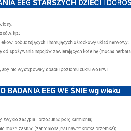
NIA EEG STARSZYCH DZIECI I DORO
włosy;
sów, itp.;
leków: pobudzających i hamujących ośrodkowy układ nerwowy;
 od spożywania napojów zawierających kofeinę (mocna herbata, 
k, aby nie występowały spadki poziomu cukru we krwi.
O BADANIA EEG WE ŚNIE wg wieku
y zwykle zasypia i przesunąć porę karmienia;
ie może zasnąć (zabroniona jest nawet krótka drzemka);