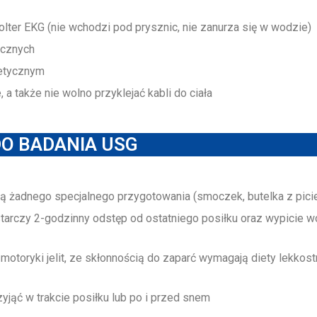
lter EKG (nie wchodzi pod prysznic, nie zanurza się w wodzie)
ycznych
netycznym
a także nie wolno przyklejać kabli do ciała
DO BADANIA USG
ą żadnego specjalnego przygotowania (smoczek, butelka z pici
starczy 2-godzinny odstęp od ostatniego posiłku oraz wypicie w
i motoryki jelit, ze skłonnością do zaparć wymagają diety lekko
yjąć w trakcie posiłku lub po i przed snem