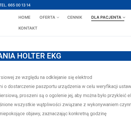
TEL. 665 00 13 14
HOME
OFERTA
CENNIK
DLA PACJENTA
KONTAKT
NIA HOLTER EKG
rsiowej ze względu na odklejanie się elektrod
ni o dostarczenie paszportu urządzenia w celu weryfikacji usta
ersiową, proszeni są o ogolenie jej, aby można było przykleić e
jaśnione wszystkie wątpliwości związane z wykonywaniem czyn
 niepokojące objawy, zaznaczając konkretną godzinę