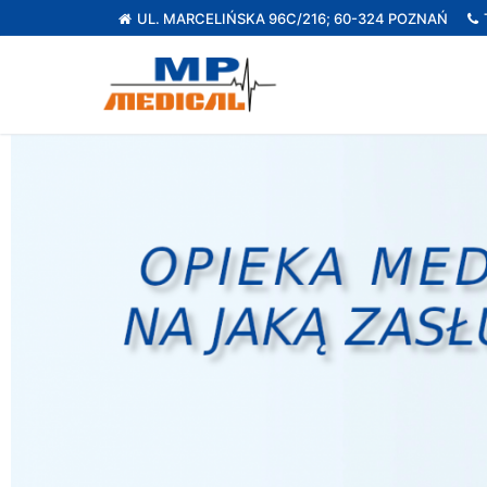
UL. MARCELIŃSKA 96C/216; 60-324 POZNAŃ