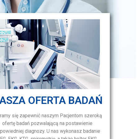
ASZA OFERTA BADAŃ
aramy się zapewnić naszym Pacjentom szeroką
ofertę badań pozwalającą na postawienie
powiedniej diagnozy. U nas wykonasz badanie
EG, EKG, KTG, spirometrię, a także holter EKG.