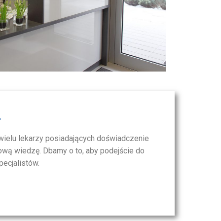
Ł
wielu lekarzy posiadających doświadczenie
nową wiedzę. Dbamy o to, aby podejście do
pecjalistów.
alena Stefaniak
Emilia Szafran
Anna Miczk