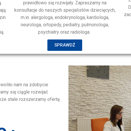
.
prawidłowo się rozwijały. Zapraszamy na
D
ają
konsultacje do naszych specjalistów dziecięcych,
zac
zin
m.in. alergologa, endokrynologa, kardiologa,
neurologa, ortopedy, pediatry, pulmonologa,
ią.
psychiatry oraz radiologa.
SPRAWDŹ
woliło nam na zdobycie
amy się ciągle rozwijać
kże stale rozszerzamy ofertę