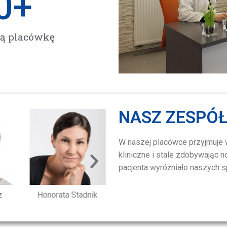
0
+
zą placówkę
NASZ ZESPÓ
W naszej placówce przyjmuje 
kliniczne i stale zdobywając 
pacjenta wyróżniało naszych s
Honorata Stadnik
Magdalena Frankowska
Magd