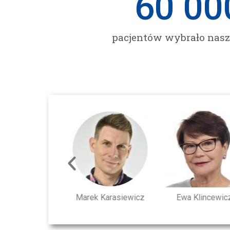
60 00
pacjentów wybrało nas
ena Adamczyk
Marek Karasiewicz
Ewa Klincewicz